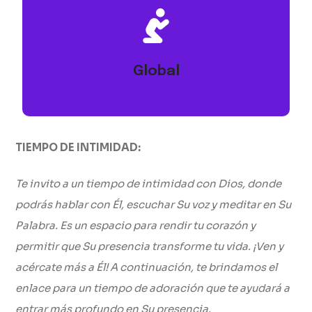
sostenidos por tu gracia. (Isaías 41:10; Efesios 6:10)
cuerpo, en medio del campo misionero que puedan ser
misioneros puedan ser fortalecidos en el espíritu, alma y
Global
Oramos por la iglesia global, para que cada uno de los
TIEMPO DE INTIMIDAD:
Te invito a un tiempo de intimidad con Dios, donde
podrás hablar con Él, escuchar Su voz y meditar en Su
Palabra. Es un espacio para rendir tu corazón y
permitir que Su presencia transforme tu vida. ¡Ven y
acércate más a Él! A continuación, te brindamos el
enlace para un tiempo de adoración que te ayudará a
entrar más profundo en Su presencia.