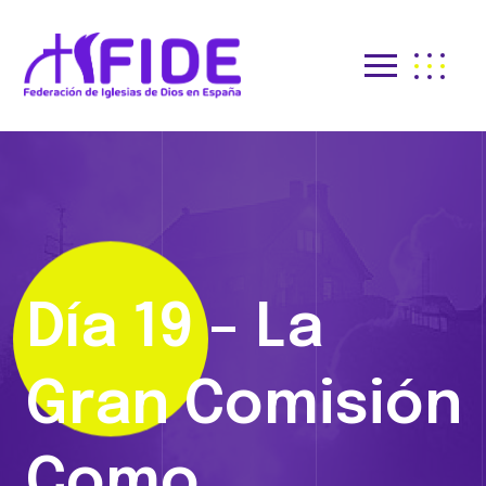
Día 19 – La
Gran Comisión
Como