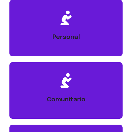
otros a acercarse a ti, Señor. (Mateo 5:16; 2 Pedro 3:9)
podamos ser cartas abiertas que reflejen tu amor y guíen a
corazón, y uno de ellos es alcanzar a los perdidos. Que
Personal
Oramos en este día para ser vidas que abrazan los deseos de Su
Efesios 3:19)
con acciones y palabras que los acerquen a ti. (Juan 13:35;
amor de verdad y que lo refleje a quienes aún no te conocen,
Comunitario
Intercedemos para que seamos una iglesia que experimente tu