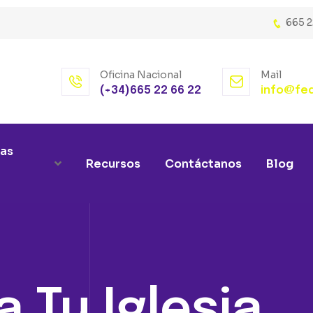
665 2
Oficina Nacional
Mail
(+34)665 22 66 22
info@fed
as
Recursos
Contáctanos
Blog
 Tu Iglesia