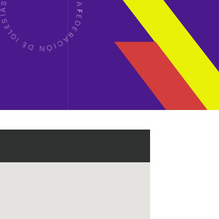
A
Ñ
I
S
A
E
F
L
E
G
D
I
E
E
R
D
A
C
N
I
Ó