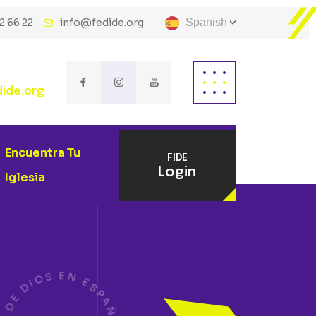
2 66 22
info@fedide.org
Spanish
ide.org
Encuentra Tu
FIDE
Login
Iglesia
O
S
E
I
D
N
E
E
D
S
P
S
A